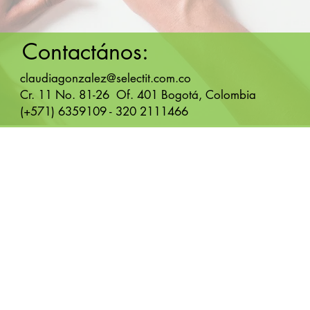
Contactános:
claudiagonzalez@selectit.com.co
Cr. 11 No. 81-26 Of. 401 Bogotá, Colombia
(+571) 6359109 - 320 2111466