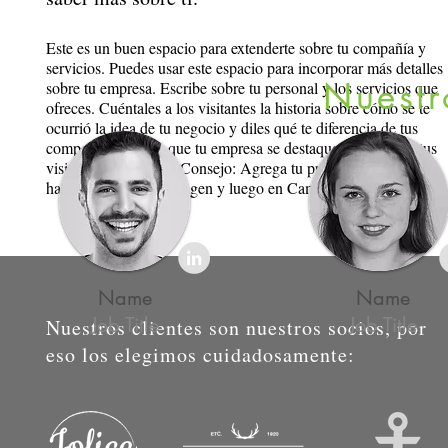
Este es un buen espacio para extenderte sobre tu compañía y
servicios. Puedes usar este espacio para incorporar más detalles
Nuestr
sobre tu empresa. Escribe sobre tu personal y los servicios que
ofreces. Cuéntales a los visitantes la historia sobre cómo se te
ocurrió la idea de tu negocio y diles qué te diferencia de tus
competidores. Haz que tu empresa se destaque y muestra a tus
visitantes quién eres. Consejo: Agrega tu propia imagen
haciendo clic en la imagen y luego en Cambiar Imagen.
Name
Name
Job Title
Job Title
Nuestros clientes son nuestros socios, por
eso los elegimos cuidadosamente: